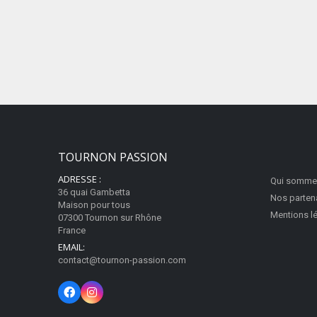
TOURNON PASSION
ADRESSE :
Qui somme
36 quai Gambetta
Nos parten
Maison pour tous
Mentions l
07300 Tournon sur Rhône
France
EMAIL:
contact@tournon-passion.com