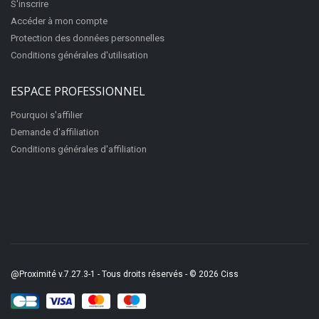
S'inscrire
Accéder à mon compte
Protection des données personnelles
Appeler
Conditions générales d'utilisation
ESPACE PROFESSIONNEL
Boucherie de la Voûte
Pourquoi s'affilier
Boucherie
Demande d'affiliation
71 Grande Rue
Conditions générales d'affiliation
Fermé
07300
Tournon-sur-Rhône
Appeler
Boutique Camille et Marie
@Proximité v.7.27.3-1 - Tous droits réservés - © 2026
Ciss
Bijouterie fantaisie
58 Grande Rue
Fermé
07300
Tournon-sur-Rhône