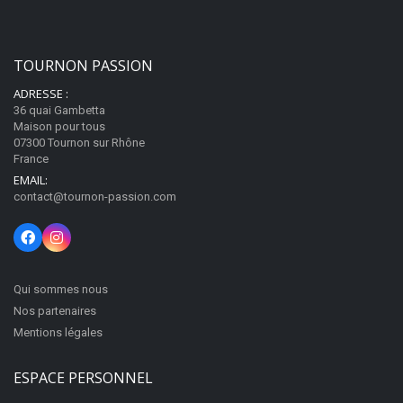
Fermé
07300
Tournon-sur-Rhône
Installation en cours
TOURNON PASSION
Appeler
ADRESSE :
36 quai Gambetta
Maison pour tous
07300 Tournon sur Rhône
Bar des Graviers
France
Bar à cocktails
EMAIL:
10 Place Jean Jaurès
contact@tournon-passion.com
Fermé
07300
Tournon-sur-Rhône
Appeler
Qui sommes nous
Nos partenaires
Mentions légales
Bijouterie Clémenti
Bijouterie, joaillerie, horlogerie
ESPACE PERSONNEL
2 Grande Rue
Fermé
07300
Tournon-sur-Rhône