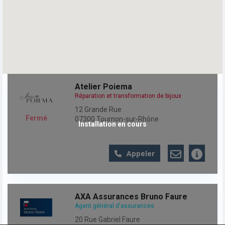
Atelier Poiema
Réparation et transformation de bijoux
12 Grande Rue
Fermé
07300
Tournon-sur-Rhône
Installation en cours
Appeler
AXA Assurances Bruno Faure
Agent général d'assurances
20 Rue Gabriel Faure