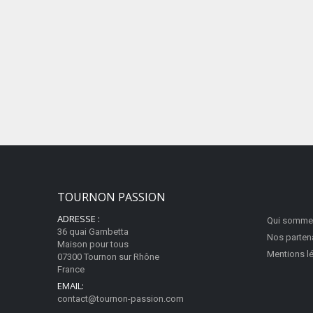
TOURNON PASSION
ADRESSE :
Qui somme
36 quai Gambetta
Nos parten
Maison pour tous
Mentions l
07300 Tournon sur Rhône
France
EMAIL:
contact@tournon-passion.com