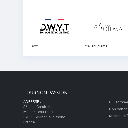
DWYT
Atelier Poiema
TOURNON PASSION
ADRESSE :
Qui somme
36 quai Gambetta
Nos parten
Maison pour tous
Mentions l
07300 Tournon sur Rhône
France