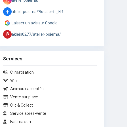
atelier.poiema/
atelierpoiema/?locale=fr_FR
Laisser un avis sur Google
aklein0277/atelier-poiema/
Services
Climatisation
Wifi
Animaux acceptés
Vente sur place
Clic & Collect
Service après-vente
Fait maison