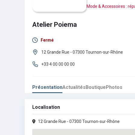
Mode & Accessoires : répa
Atelier Poiema
Fermé
Lundi :
Fermé
12 Grande Rue - 07300 Tournon-sur-Rhône
Mardi :
09h00 - 12h30
•
14h00 - 18h30
+33 4 00 00 00 00
Mercredi :
09h00 - 12h30
•
14h00 - 18h30
Présentation
Actualités
Boutique
Photos
Jeudi :
09h00 - 12h30
•
14h00 - 18h30
Vendredi :
09h00 - 12h30
•
14h00 - 18h30
Localisation
Samedi :
09h00 - 12h30
•
14h00 - 18h30
12 Grande Rue - 07300 Tournon-sur-Rhône
Dimanche :
Fermé